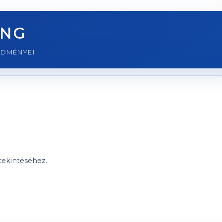
ING
EDMÉNYEI
ekintéséhez.